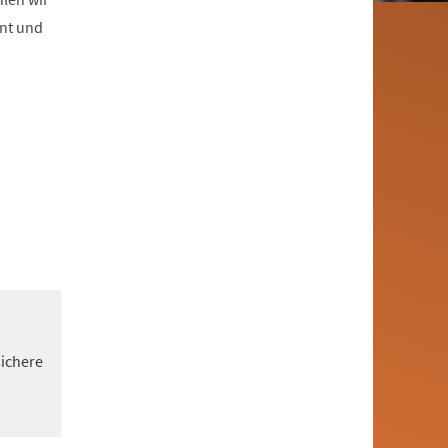
ent und
sichere