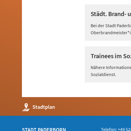
Städt. Brand-
Bei der Stadt Paderb
Oberbrandmeister*i
Trainees im So
Nähere Informatione
Sozialdienst.
(Öffnet
Stadtplan
in
einem
neuen
Tab)
STADT PADERBORN
Telefon: +49 52