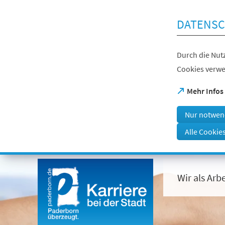
Inhalt anspringen
DATENSC
Durch die Nutz
Cookies verwe
(Öffnet
Mehr Infos
in
einem
Nur notwen
neuen
Tab)
Alle Cookie
Visuelle
Assistenzsoftware
öffnen.
Wir als Arb
Mit
der
Tastatur
erreichbar
über
ALT