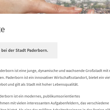
te
e bei der Stadt Paderborn.
Paderborn ist eine junge, dynamische und wachsende Großstadt mit
. Paderborn ist ein innovativer Wirtschaftsstandort, bietet ein viel
ebot und gilt als Stadt mit hoher Lebensqualität.
derborn ist ein modernes, publikumsorientiertes
hmen mit vielen interessanten Aufgabenfeldern, das verschiedene
en bietet. Als eine der größten Arbeitgeberinnen in der Region zä