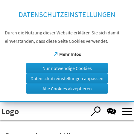
Inhalt anspringen
DATENSCHUTZEINSTELLUNGEN
Durch die Nutzung dieser Website erklären Sie sich damit
einverstanden, dass diese Seite Cookies verwendet.
(Öffnet
Mehr Infos
in
einem
Nur notwendige Cookies
neuen
Tab)
Datenschutzeinstellungen anpassen
Alle Cookies akzeptieren
Visuelle
Logo
Assistenzsoftware
öffnen.