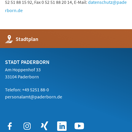
52 51 88 15 92, Fax 0 52 51 88 20 14, E-Mail:
datenschutz
pade
rborn
de
(Öffnet
Stadtplan
in
einem
neuen
Tab)
STADT PADERBORN
Am Hoppenhof 33
33104 Paderborn
Telefon: +49 5251 88-0
personalamt@paderborn.de