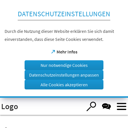
Inhalt anspringen
DATENSCHUTZEINSTELLUNGEN
Durch die Nutzung dieser Website erklären Sie sich damit
einverstanden, dass diese Seite Cookies verwendet.
(Öffnet
Mehr Infos
in
einem
Nur notwendige Cookies
neuen
Tab)
Datenschutzeinstellungen anpassen
Alle Cookies akzeptieren
Visuelle
Logo
Assistenzsoftware
öffnen.