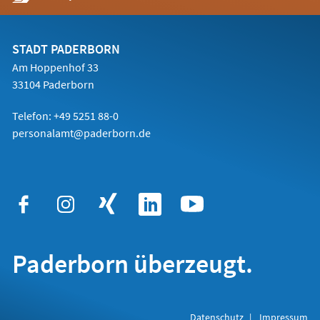
in
einem
neuen
Tab)
STADT PADERBORN
Am Hoppenhof 33
33104 Paderborn
Telefon: +49 5251 88-0
personalamt@paderborn.de
Paderborn überzeugt.
Datenschutz
Impressum