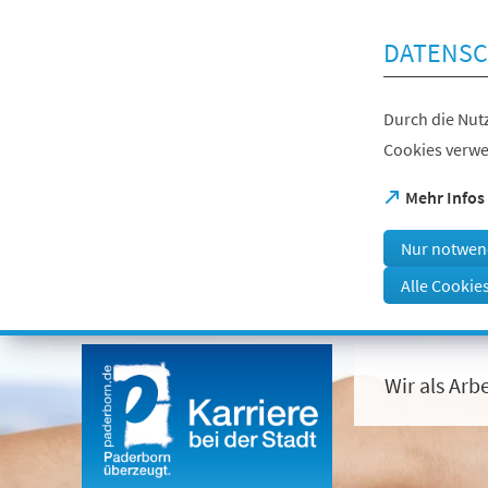
Inhalt anspringen
DATENSC
Durch die Nutz
Cookies verwe
(Öffnet
Mehr Infos
in
einem
Nur notwen
neuen
Tab)
Alle Cookie
Visuelle
Assistenzsoftware
öffnen.
Wir als Arb
Mit
der
Tastatur
erreichbar
über
ALT