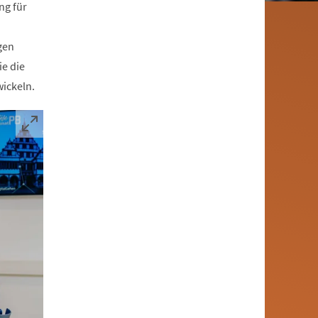
ng für
gen
ie die
wickeln.