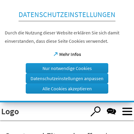
Inhalt anspringen
DATENSCHUTZEINSTELLUNGEN
Durch die Nutzung dieser Website erklären Sie sich damit
einverstanden, dass diese Seite Cookies verwendet.
(Öffnet
Mehr Infos
in
einem
Nur notwendige Cookies
neuen
Tab)
Datenschutzeinstellungen anpassen
Alle Cookies akzeptieren
Visuelle
Logo
Assistenzsoftware
öffnen.