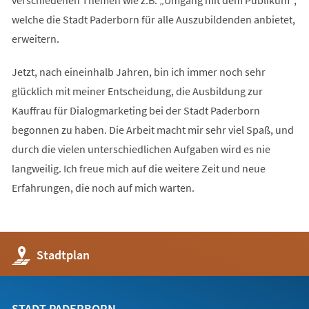
verschiedenen Themen wie z.B. „Umgang mit dem Publikum“,
welche die Stadt Paderborn für alle Auszubildenden anbietet,
erweitern.
Jetzt, nach eineinhalb Jahren, bin ich immer noch sehr
glücklich mit meiner Entscheidung, die Ausbildung zur
Kauffrau für Dialogmarketing bei der Stadt Paderborn
begonnen zu haben. Die Arbeit macht mir sehr viel Spaß, und
durch die vielen unterschiedlichen Aufgaben wird es nie
langweilig. Ich freue mich auf die weitere Zeit und neue
Erfahrungen, die noch auf mich warten.
(Öffnet
Stadtplan
in
einem
neuen
Tab)
STADT PADERBORN