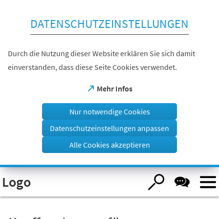
Inhalt anspringen
DATENSCHUTZEINSTELLUNGEN
Durch die Nutzung dieser Website erklären Sie sich damit
einverstanden, dass diese Seite Cookies verwendet.
(Öffnet
Mehr Infos
in
einem
Nur notwendige Cookies
neuen
Tab)
Datenschutzeinstellungen anpassen
Alle Cookies akzeptieren
Visuelle
Logo
Assistenzsoftware
öffnen.