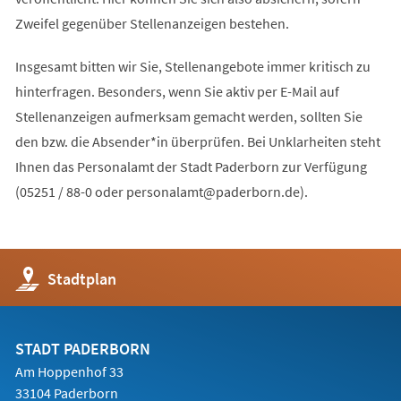
Zweifel gegenüber Stellenanzeigen bestehen.
Insgesamt bitten wir Sie, Stellenangebote immer kritisch zu
hinterfragen. Besonders, wenn Sie aktiv per E-Mail auf
Stellenanzeigen aufmerksam gemacht werden, sollten Sie
den bzw. die Absender*in überprüfen. Bei Unklarheiten steht
Ihnen das Personalamt der Stadt Paderborn zur Verfügung
(05251 / 88-0 oder
personalamt
paderborn
de
).
(Öffnet
Stadtplan
in
einem
neuen
Tab)
STADT PADERBORN
Am Hoppenhof 33
33104 Paderborn