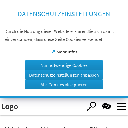
Inhalt anspringen
DATENSCHUTZEINSTELLUNGEN
Durch die Nutzung dieser Website erklären Sie sich damit
einverstanden, dass diese Seite Cookies verwendet.
(Öffnet
Mehr Infos
in
einem
Nur notwendige Cookies
neuen
Tab)
Datenschutzeinstellungen anpassen
Alle Cookies akzeptieren
Visuelle
Logo
Assistenzsoftware
öffnen.