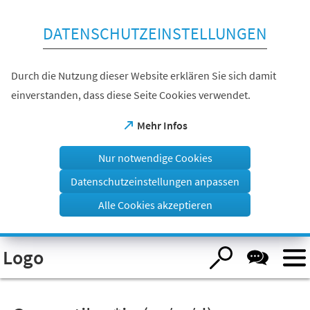
Inhalt anspringen
DATENSCHUTZEINSTELLUNGEN
Durch die Nutzung dieser Website erklären Sie sich damit
einverstanden, dass diese Seite Cookies verwendet.
(Öffnet
Mehr Infos
in
einem
Nur notwendige Cookies
neuen
Tab)
Datenschutzeinstellungen anpassen
Alle Cookies akzeptieren
Visuelle
Logo
Assistenzsoftware
öffnen.