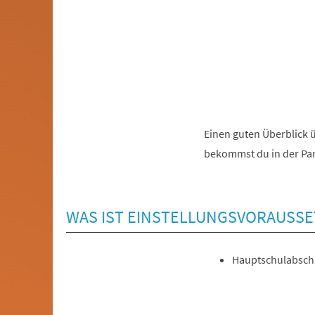
Einen guten Überblick 
(Öffnet
bekommst du in der Pa
in
einem
neuen
WAS IST EINSTELLUNGSVORAUSS
Tab)
Hauptschulabsch