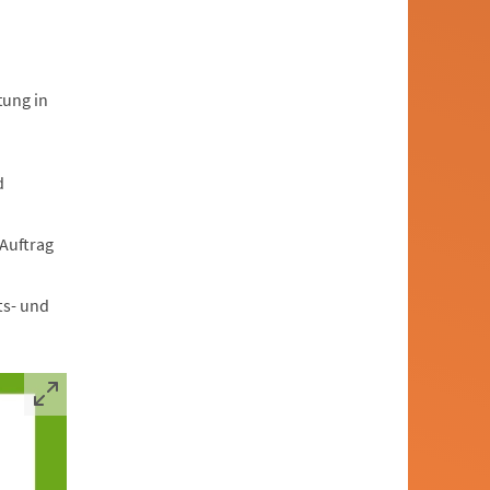
ung in
d
Auftrag
ts- und