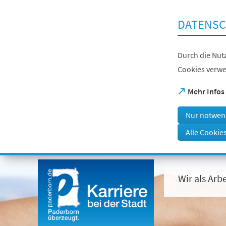
Inhalt anspringen
DATENSC
Durch die Nutz
Cookies verwe
(Öffnet
Mehr Infos
in
einem
Nur notwen
neuen
Tab)
Alle Cookie
Visuelle
Assistenzsoftware
öffnen.
Wir als Arb
Mit
der
Tastatur
erreichbar
über
ALT