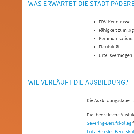
WAS ERWARTET DIE STADT PADER
EDV-Kenntnisse
Fähigkeit zum lo
Kommunikationsf
Flexibilität
Urteilsvermögen
WIE VERLÄUFT DIE AUSBILDUNG?
Die Ausbildungsdauer b
Die theoretische Ausbi
(Öffnet
Severing-Berufskolleg
f
in
(Öffnet
Fritz-Henßler-Berufskol