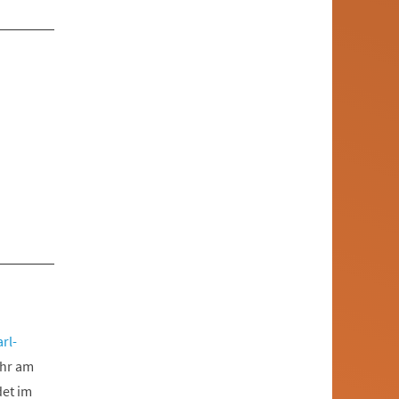
rl-
ahr am
det im