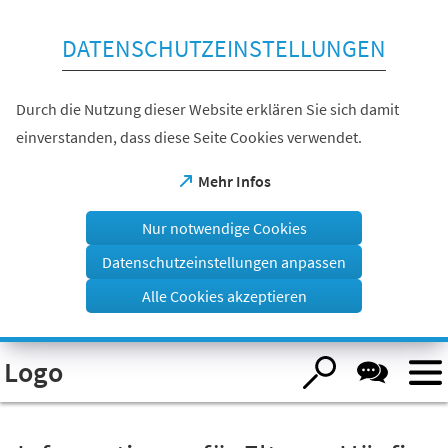
Inhalt anspringen
DATENSCHUTZEINSTELLUNGEN
Durch die Nutzung dieser Website erklären Sie sich damit
einverstanden, dass diese Seite Cookies verwendet.
(Öffnet
Mehr Infos
in
einem
Nur notwendige Cookies
neuen
Tab)
Datenschutzeinstellungen anpassen
Alle Cookies akzeptieren
Visuelle
Logo
Assistenzsoftware
öffnen.