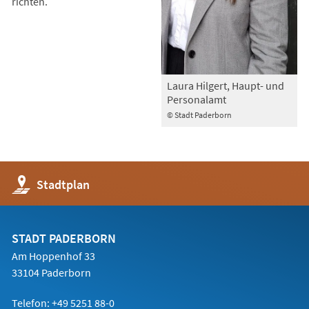
richten.
Laura Hilgert, Haupt- und
Personalamt
© Stadt Paderborn
(Öffnet
Stadtplan
in
einem
neuen
Tab)
STADT PADERBORN
Am Hoppenhof 33
33104 Paderborn
Telefon: +49 5251 88-0