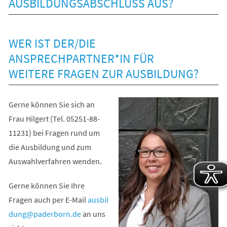
AUSBILDUNGSABSCHLUSS AUS?
WER IST DER/DIE
ANSPRECHPARTNER*IN FÜR
WEITERE FRAGEN ZUR AUSBILDUNG?
Gerne können Sie sich an
Frau Hilgert (Tel. 05251-88-
11231) bei Fragen rund um
die Ausbildung und zum
Auswahlverfahren wenden.
Gerne können Sie Ihre
Fragen auch per E-Mail
ausbil
dung
paderborn
de
an uns