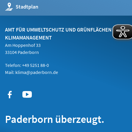
(Öffnet
Stadtplan
in
einem
neuen
Tab)
AMT FÜR UMWELTSCHUTZ UND GRÜNFLÄCHEN
KLIMAMANAGEMENT
Am Hoppenhof 33
33104 Paderborn
Telefon: +49 5251 88-0
Mail:
klima@paderborn.de
Paderborn überzeugt.