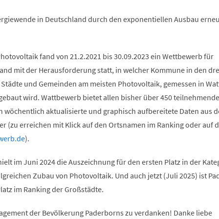
ergiewende in Deutschland durch den exponentiellen Ausbau erne
.
otovoltaik fand von 21.2.2021 bis 30.09.2023 ein Wettbewerb für
d mit der Herausforderung statt, in welcher Kommune in den dre
 Städte und Gemeinden am meisten Photovoltaik, gemessen in Wat
ebaut wird. Wattbewerb bietet allen bisher über 450 teilnehmend
wöchentlich aktualisierte und graphisch aufbereitete Daten aus 
 (zu erreichen mit Klick auf den Ortsnamen im Ranking oder auf d
werb.de
).
ielt im Juni 2024 die Auszeichnung für den ersten Platz in der Kate
lgreichen Zubau von Photovoltaik. Und auch jetzt (Juli 2025) ist P
latz im Ranking der Großstädte.
gagement der Bevölkerung Paderborns zu verdanken! Danke liebe