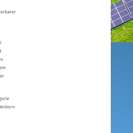
uerbarer
i
t
en
dem
er
gorie
aderborn