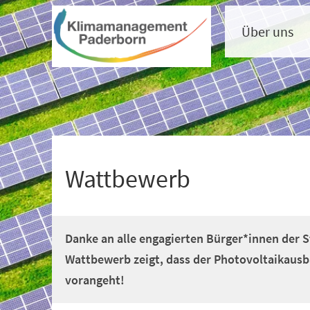
Visuelle
Inhalt anspringen
Assistenzsoftware
öffnen.
Über uns
Mit
der
Tastatur
erreichbar
über
ALT
+
1
Wattbewerb
Danke an alle engagierten Bürger*innen der 
Wattbewerb zeigt, dass der Photovoltaikausb
vorangeht!