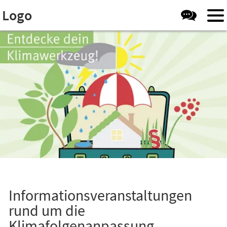
Visuelle
Inhalt anspringen
Logo
Assistenzsoftware
öffnen.
Informationsveranstaltungen
rund um die
Klimafolgenanpassung