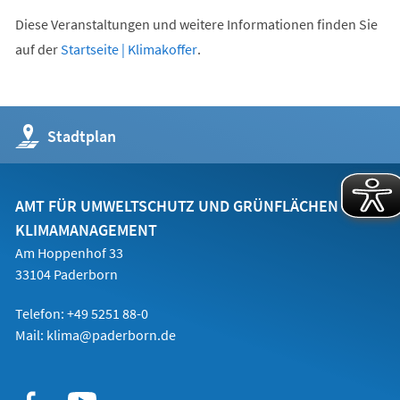
Diese Veranstaltungen und weitere Informationen finden Sie
(Öffnet
auf der
Startseite | Klimakoffer
.
in
einem
neuen
(Öffnet
Stadtplan
Tab)
in
einem
neuen
Tab)
AMT FÜR UMWELTSCHUTZ UND GRÜNFLÄCHEN
KLIMAMANAGEMENT
Am Hoppenhof 33
33104 Paderborn
Telefon: +49 5251 88-0
Mail:
klima@paderborn.de