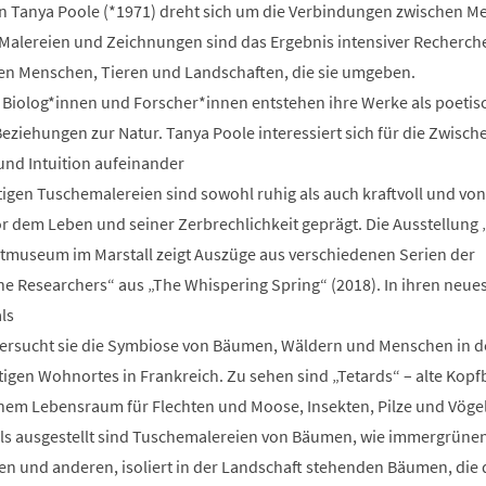
rin Tanya Poole (*1971) dreht sich um die Verbindungen zwischen M
 Malereien und Zeichnungen sind das Ergebnis intensiver Recherc
en Menschen, Tieren und Landschaften, die sie umgeben.
Biolog*innen und Forscher*innen entstehen ihre Werke als poetis
ziehungen zur Natur. Tanya Poole interessiert sich für die Zwisc
und Intuition aufeinander
tigen Tuschemalereien sind sowohl ruhig als auch kraftvoll und von
r dem Leben und seiner Zerbrechlichkeit geprägt. Die Ausstellung 
tmuseum im Marstall zeigt Auszüge aus verschiedenen Serien der
he Researchers“ aus „The Whispering Spring“ (2018). In ihren neue
als
tersucht sie die Symbiose von Bäumen, Wäldern und Menschen in d
igen Wohnortes in Frankreich. Zu sehen sind „Tetards“ – alte Kop
inem Lebensraum für Flechten und Moose, Insekten, Pilze und Vöge
ls ausgestellt sind Tuschemalereien von Bäumen, wie immergrüne
en und anderen, isoliert in der Landschaft stehenden Bäumen, die 