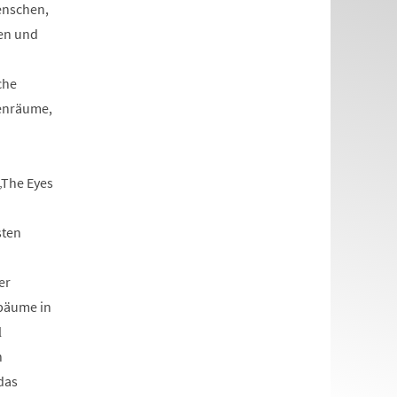
enschen,
hen und
che
henräume,
„The Eyes
sten
er
fbäume in
l
n
das