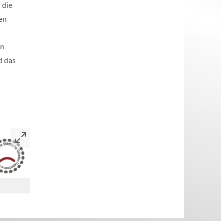
 die
en
on
d das