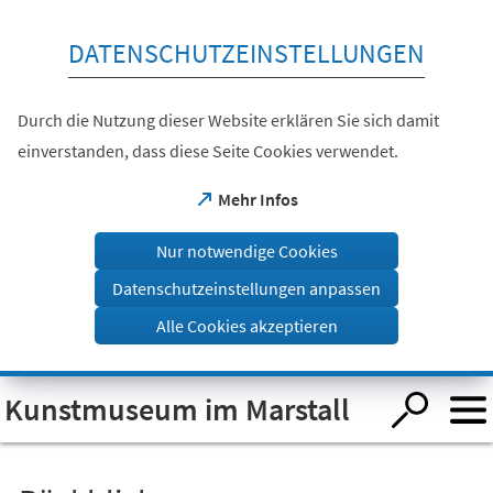
Inhalt anspringen
DATENSCHUTZEINSTELLUNGEN
Durch die Nutzung dieser Website erklären Sie sich damit
einverstanden, dass diese Seite Cookies verwendet.
(Öffnet
Mehr Infos
in
einem
Nur notwendige Cookies
neuen
Tab)
Datenschutzeinstellungen anpassen
Alle Cookies akzeptieren
Visuelle
Kunstmuseum im Marstall
Assistenzsoftware
öffnen.