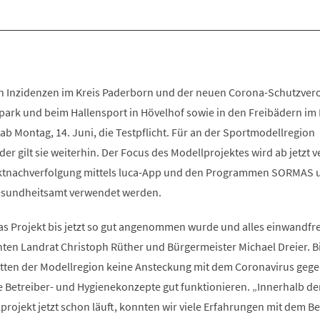
n Inzidenzen im Kreis Paderborn und der neuen Corona-Schutzve
tpark und beim Hallensport in Hövelhof sowie in den Freibädern i
b Montag, 14. Juni, die Testpflicht. Für an der Sportmodellregion
r gilt sie weiterhin. Der Focus des Modellprojektes wird ab jetzt v
taktnachverfolgung mittels luca-App und den Programmen SORMAS u
gesundheitsamt verwendet werden.
as Projekt bis jetzt so gut angenommen wurde und alles einwandfre
chten Landrat Christoph Rüther und Bürgermeister Michael Dreier. B
ätten der Modellregion keine Ansteckung mit dem Coronavirus geg
e Betreiber- und Hygienekonzepte gut funktionieren. „Innerhalb der
rojekt jetzt schon läuft, konnten wir viele Erfahrungen mit dem Be