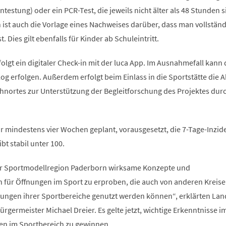
ntestung) oder ein PCR-Test, die jeweils nicht älter als 48 Stunden s
ist auch die Vorlage eines Nachweises darüber, dass man vollständ
. Dies gilt ebenfalls für Kinder ab Schuleintritt.
folgt ein digitaler Check-in mit der luca App. Im Ausnahmefall kann 
og erfolgen. Außerdem erfolgt beim Einlass in die Sportstätte die 
ohnortes zur Unterstützung der Begleitforschung des Projektes dur
ür mindestens vier Wochen geplant, vorausgesetzt, die 7-Tage-Inzi
bt stabil unter 100.
 der Sportmodellregion Paderborn wirksame Konzepte und
für Öffnungen im Sport zu erproben, die auch von anderen Kreis
ngen ihrer Sportbereiche genutzt werden können“, erklärten Lan
rgermeister Michael Dreier. Es gelte jetzt, wichtige Erkenntnisse i
n im Sportbereich zu gewinnen.