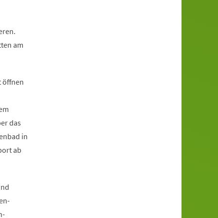
eren.
tten am
 öffnen
rem
ber das
enbad in
port ab
und
en-
n-