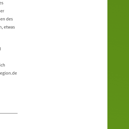
es
der
men des
n, etwas
d
n
ich
region.de