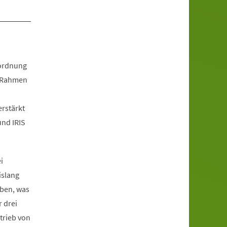
rordnung
m Rahmen
erstärkt
nd IRIS
i
islang
eben, was
 drei
trieb von