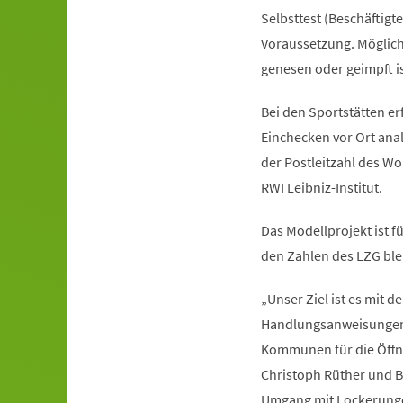
Selbsttest (Beschäftigte
Voraussetzung. Möglich 
genesen oder geimpft ist
Bei den Sportstätten er
Einchecken vor Ort anal
der Postleitzahl des W
RWI Leibniz-Institut.
Das Modellprojekt ist f
den Zahlen des LZG blei
„Unser Ziel ist es mit
Handlungsanweisungen 
Kommunen für die Öffnu
Christoph Rüther und Bü
Umgang mit Lockerunge