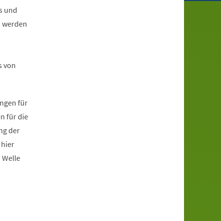
es und
n werden
s von
ngen für
n für die
ng der
 hier
 Welle