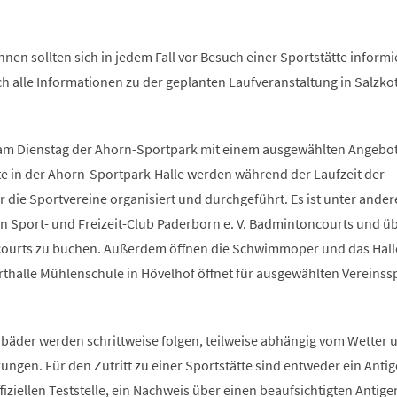
nnen sollten sich in jedem Fall vor Besuch einer Sportstätte informi
h alle Informationen zu der geplanten Laufveranstaltung in Salzko
ss am Dienstag der Ahorn-Sportpark mit einem ausgewählten Angebot
te in der Ahorn-Sportpark-Halle werden während der Laufzeit der
 die Sportvereine organisiert und durchgeführt. Es ist unter ande
n Sport- und Freizeit-Club Paderborn e. V. Badmintoncourts und ü
urts zu buchen. Außerdem öffnen die Schwimmoper und das Hall
rthalle Mühlenschule in Hövelhof öffnet für ausgewählten Vereinss
ibäder werden schrittweise folgen, teilweise abhängig vom Wetter 
ngen. Für den Zutritt zu einer Sportstätte sind entweder ein Antig
fiziellen Teststelle, ein Nachweis über einen beaufsichtigten Antige