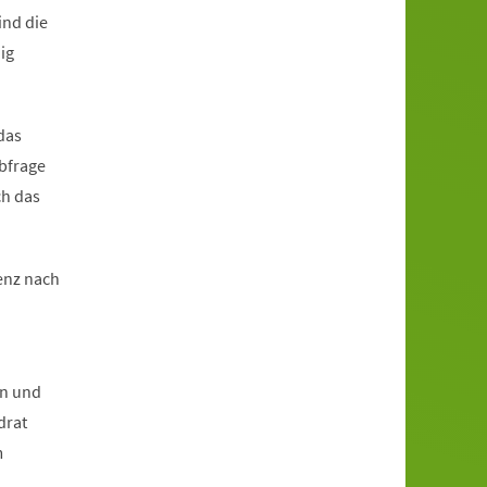
ind die
ig
das
Abfrage
ch das
denz nach
en und
drat
m