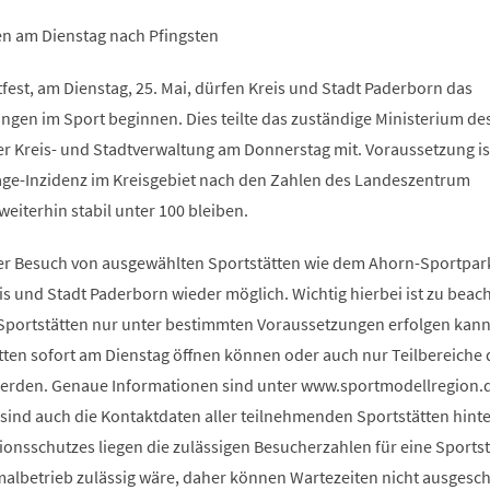
en am Dienstag nach Pfingsten
fest, am Dienstag, 25. Mai, dürfen Kreis und Stadt Paderborn das
ungen im Sport beginnen. Dies teilte das zuständige Ministerium de
r Kreis- und Stadtverwaltung am Donnerstag mit. Voraussetzung is
-Tage-Inzidenz im Kreisgebiet nach den Zahlen des Landeszentrum
eiterhin stabil unter 100 bleiben.
der Besuch von ausgewählten Sportstätten wie dem Ahorn-Sportpar
 und Stadt Paderborn wieder möglich. Wichtig hierbei ist zu beach
n Sportstätten nur unter bestimmten Voraussetzungen erfolgen kan
ätten sofort am Dienstag öffnen können oder auch nur Teilbereiche 
werden. Genaue Informationen sind unter www.sportmodellregion.
r sind auch die Kontaktdaten aller teilnehmenden Sportstätten hinte
onsschutzes liegen die zulässigen Besucherzahlen für eine Sportst
albetrieb zulässig wäre, daher können Wartezeiten nicht ausgesc