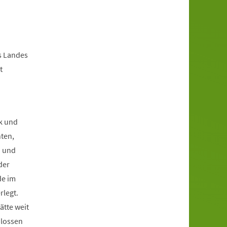
s Landes
t
k und
ten,
n und
der
de im
rlegt.
ätte weit
hlossen