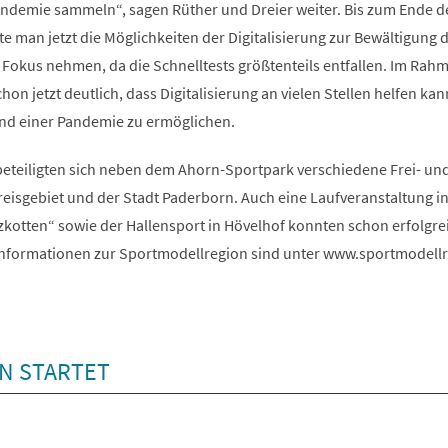
Pandemie sammeln“, sagen Rüther und Dreier weiter. Bis zum Ende d
 man jetzt die Möglichkeiten der Digitalisierung zur Bewältigung 
 Fokus nehmen, da die Schnelltests größtenteils entfallen. Im Rah
on jetzt deutlich, dass Digitalisierung an vielen Stellen helfen kan
nd einer Pandemie zu ermöglichen.
eteiligten sich neben dem Ahorn-Sportpark verschiedene Frei- un
eisgebiet und der Stadt Paderborn. Auch eine Laufveranstaltung i
zkotten“ sowie der Hallensport in Hövelhof konnten schon erfolgre
Informationen zur Sportmodellregion sind unter www.sportmodell
N STARTET