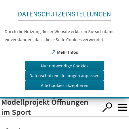
Inhalt anspringen
DATENSCHUTZEINSTELLUNGEN
Durch die Nutzung dieser Website erklären Sie sich damit
einverstanden, dass diese Seite Cookies verwendet.
(Öffnet
Mehr Infos
in
einem
Nur notwendige Cookies
neuen
Tab)
Datenschutzeinstellungen anpassen
Alle Cookies akzeptieren
Modellprojekt Öffnungen
Visuelle
Assistenzsoftware
öffnen.
im Sport