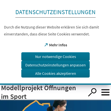
Inhalt anspringen
DATENSCHUTZEINSTELLUNGEN
Durch die Nutzung dieser Website erklären Sie sich damit
einverstanden, dass diese Seite Cookies verwendet.
(Öffnet
Mehr Infos
in
einem
Nur notwendige Cookies
neuen
Tab)
Datenschutzeinstellungen anpassen
Alle Cookies akzeptieren
Modellprojekt Öffnungen
Visuelle
Assistenzsoftware
öffnen.
im Sport