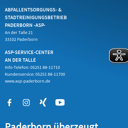
neuen
Tab)
ABFALLENTSORGUNGS- &
STADTREINIGUNGSBETRIEB
PADERBORN -ASP-
An der Talle 21
33102 Paderborn
ASP-SERVICE-CENTER
AN DER TALLE
Info-Telefon: 05251 88-11710
Kundenservice: 05251 88-11700
www.asp-paderborn.de
Paderborn überzeugt.