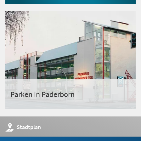
Parken in Paderborn
(Öffnet
Stadtplan
in
einem