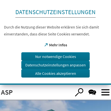
Inhalt anspringen
DATENSCHUTZEINSTELLUNGEN
Durch die Nutzung dieser Website erklären Sie sich damit
einverstanden, dass diese Seite Cookies verwendet.
(Öffnet
Mehr Infos
in
einem
Nur notwendige Cookies
neuen
Tab)
Datenschutzeinstellungen anpassen
Alle Cookies akzeptieren
Visuelle
ASP
Assistenzsoftware
öffnen.