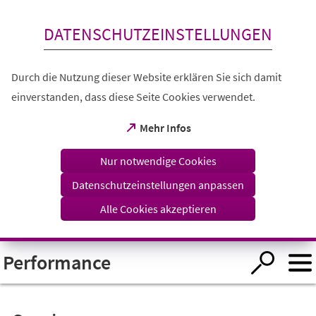
Inhalt anspringen
DATENSCHUTZEINSTELLUNGEN
Durch die Nutzung dieser Website erklären Sie sich damit
einverstanden, dass diese Seite Cookies verwendet.
(Öffnet
Mehr Infos
in
einem
Nur notwendige Cookies
neuen
Tab)
Datenschutzeinstellungen anpassen
Alle Cookies akzeptieren
Visuelle
Performance
Assistenzsoftware
öffnen.