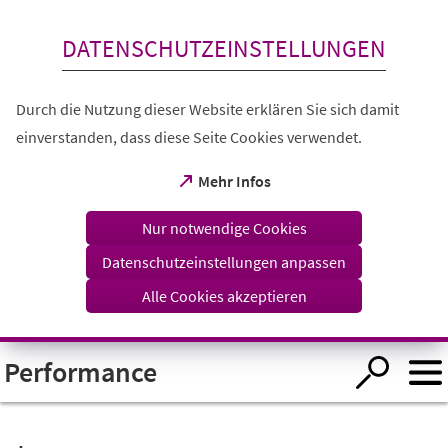
Inhalt anspringen
DATENSCHUTZEINSTELLUNGEN
Durch die Nutzung dieser Website erklären Sie sich damit
einverstanden, dass diese Seite Cookies verwendet.
(Öffnet
Mehr Infos
in
einem
Nur notwendige Cookies
neuen
Tab)
Datenschutzeinstellungen anpassen
Alle Cookies akzeptieren
Visuelle
Performance
Assistenzsoftware
öffnen.