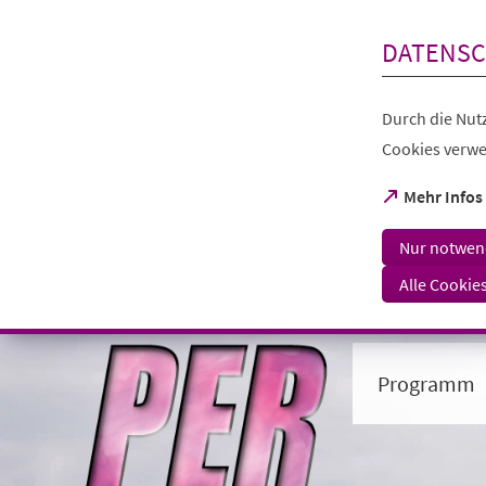
Inhalt anspringen
DATENSC
Durch die Nutz
Cookies verwe
(Öffnet
Mehr Infos
in
einem
Nur notwen
neuen
Tab)
Alle Cookie
Visuelle
Assistenzsoftware
öffnen.
Programm
Mit
der
Tastatur
erreichbar
über
ALT