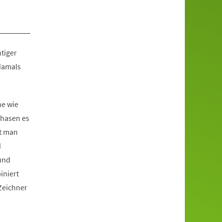
tiger
 damals
ne wie
Phasen es
et man
d
und
iniert
Zeichner