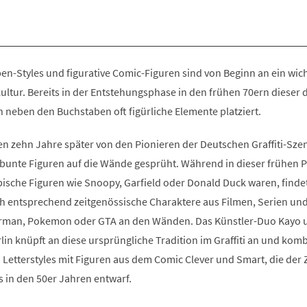
n-Styles und figurative Comic-Figuren sind von Beginn an ein wich
kultur. Bereits in der Entstehungsphase in den frühen 70ern dieser
neben den Buchstaben oft figürliche Elemente platziert.
 zehn Jahre später von den Pionieren der Deutschen Graffiti-Sze
 bunte Figuren auf die Wände gesprüht. Während in dieser frühen 
ypische Figuren wie Snoopy, Garfield oder Donald Duck waren, find
h entsprechend zeitgenössische Charaktere aus Filmen, Serien un
erman, Pokemon oder GTA an den Wänden. Das Künstler-Duo Kayo 
in knüpft an diese ursprüngliche Tradition im Graffiti an und komb
Letterstyles mit Figuren aus dem Comic Clever und Smart, die der 
s in den 50er Jahren entwarf.