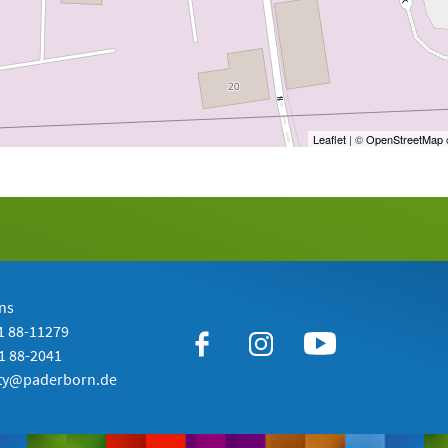
Leaflet
| ©
OpenStreetMap
c
ns
51 88-11279
51 88-2041
ity@paderborn.de