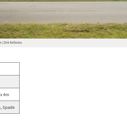
| Dirk Rellecke
1
 x 4m
, Spade