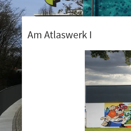
+
1
Am Atlaswerk I