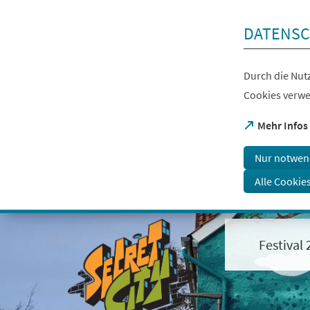
Inhalt anspringen
DATENSC
Durch die Nutz
Cookies verwe
(Öffnet
Mehr Infos
in
einem
Nur notwen
neuen
Tab)
Alle Cookie
Visuelle
Assistenzsoftware
öffnen.
Festival
Mit
der
Tastatur
erreichbar
über
ALT