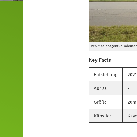
© © Medienagentur Padernorn 
Key Facts
Entstehung
202
Abriss
-
Größe
20m
Künstler
Kayo