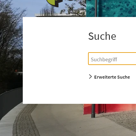
+
1
Suche
Einfache
Suchbegriff
Suche
Erweiterte Suche