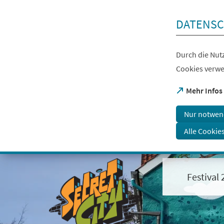
Inhalt anspringen
DATENSC
Durch die Nutz
Cookies verwe
(Öffnet
Mehr Infos
in
einem
Nur notwen
neuen
Tab)
Alle Cookie
Visuelle
Assistenzsoftware
öffnen.
Festival
Mit
der
Tastatur
erreichbar
über
ALT