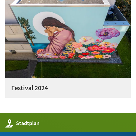
Festival 2024
(Öffnet
Stadtplan
in
einem