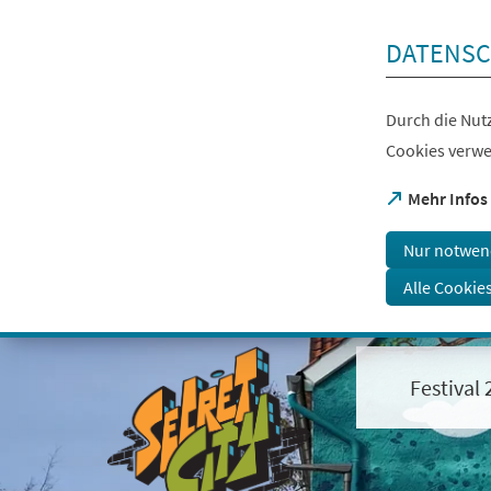
Inhalt anspringen
DATENSC
Durch die Nutz
Cookies verwe
(Öffnet
Mehr Infos
in
einem
Nur notwen
neuen
Tab)
Alle Cookie
Visuelle
Assistenzsoftware
öffnen.
Festival
Mit
der
Tastatur
erreichbar
über
ALT