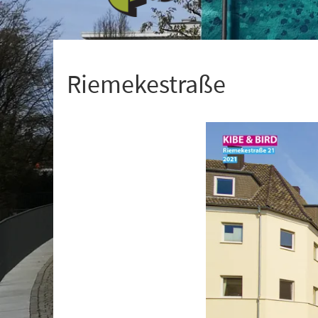
+
1
Riemekestraße