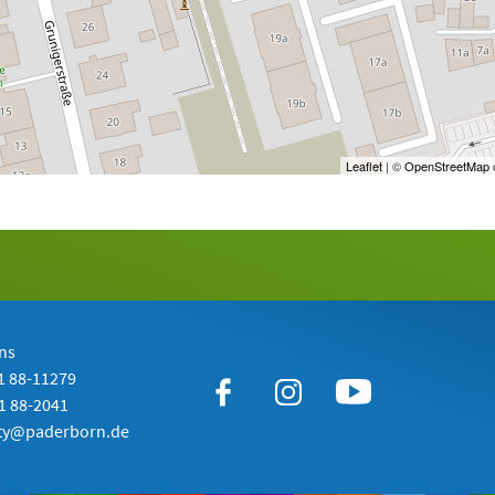
Leaflet
| ©
OpenStreetMap
c
ns
51 88-11279
51 88-2041
ity@paderborn.de