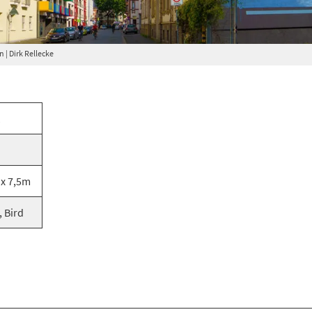
| Dirk Rellecke
1
x 7,5m
, Bird