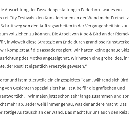
lle Ausrichtung der Fassadengestaltung in Paderborn war es ein
ecret City Festivals, den Künstler:innen an der Wand mehr Freiheit z
chritt weg von den Auftragsarbeiten in der Vergangenheit hin zur 
aum vollziehen zu können. Die Arbeit von Kibe & Bird an der Rieme
 dafür, inwieweit diese Strategie am Ende durch grandiose Kunstwerk
 wir komplett auf die Fassade reagiert. Wir hatten keine genaue Skiz
Ausrichtung des Motivs angezeigt hat. Wir hatten eine grobe Idee, in
e, der Rest ist eigentlich Freestyle gewesen.“
rtmund ist mittlerweile ein eingespieltes Team, während sich Bird 
ng von Gesichtern spezialisiert hat, ist Kibe für die grafischen und
rantwortlich. „Wir malen jetzt schon sehr lange zusammen und sp
nicht mehr ab. Jeder weiß immer genau, was der andere macht. Das
der stetige Austausch an der Wand. Das macht für uns auch den Reiz 