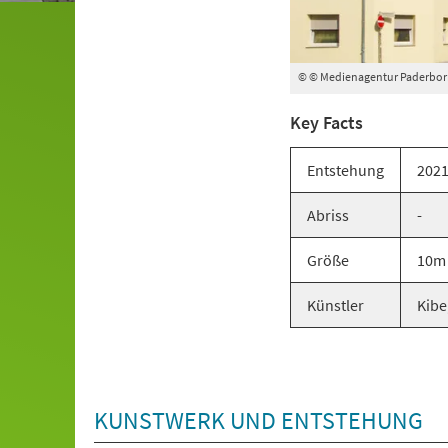
© © Medienagentur Paderborn 
Key Facts
Entstehung
202
Abriss
-
Größe
10m 
Künstler
Kibe
KUNSTWERK UND ENTSTEHUNG