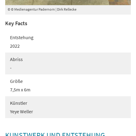
© © Medienagentur Padernorn | Dirk Rellecke
Key Facts
Entstehung
2022
Abriss
-
Größe
7,5m x 6m
Künstler
Yeye Weller
KUNSTWERK UND ENTSTEHUNG