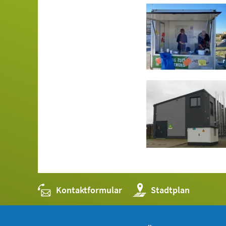
Kontaktformular
(Öffnet
Stadtplan
in
einem
neuen