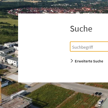
+
1
Suche
Einfache
Suchbegriff
Suche
Erweiterte Suche