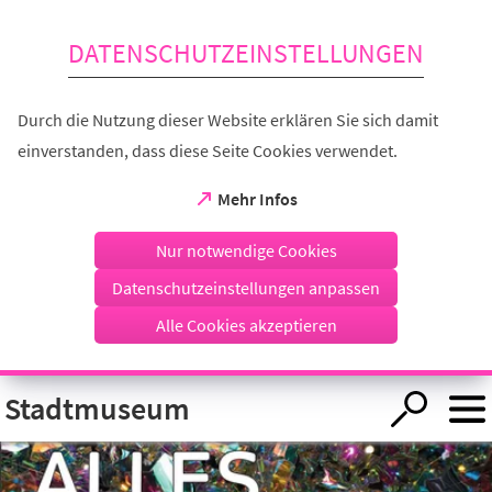
Inhalt anspringen
DATENSCHUTZEINSTELLUNGEN
Durch die Nutzung dieser Website erklären Sie sich damit
einverstanden, dass diese Seite Cookies verwendet.
(Öffnet
Mehr Infos
in
einem
Nur notwendige Cookies
neuen
Tab)
Datenschutzeinstellungen anpassen
Alle Cookies akzeptieren
Visuelle
Stadtmuseum
Assistenzsoftware
öffnen.