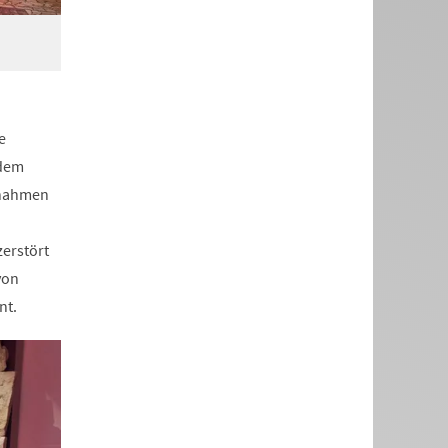
e
edem
fnahmen
zerstört
von
nt.