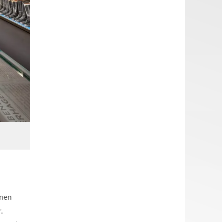
fnen
r.