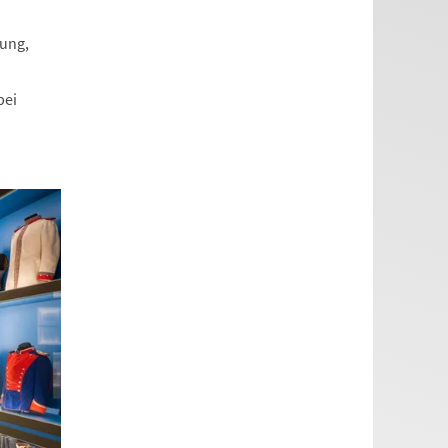
hung,
bei