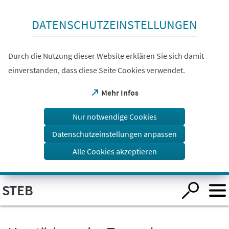
Inhalt anspringen
DATENSCHUTZEINSTELLUNGEN
Durch die Nutzung dieser Website erklären Sie sich damit
einverstanden, dass diese Seite Cookies verwendet.
(Öffnet
Mehr Infos
in
einem
Nur notwendige Cookies
neuen
Tab)
Datenschutzeinstellungen anpassen
Alle Cookies akzeptieren
Visuelle
STEB
Assistenzsoftware
öffnen.