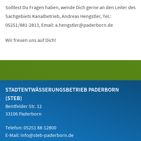
Solltest Du Fragen haben, wende Dich gerne an den Leiter des
Sachgebiets Kanalbetrieb, Andreas Hengstler, Tel.:
05251/881-2813, Email:
a.hengstler
paderborn
de
Wir freuen uns auf Dich!
STADTENTWÄSSERUNGSBETRIEB PADERBORN
(STEB)
Bentfelder Str. 12
33106 Paderborn
Telefon: 05251 88-12800
E-Mail:
info@steb-paderborn.de