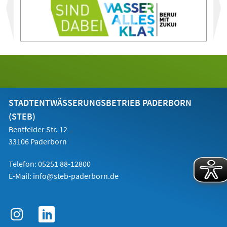
vor
STADTENTWÄSSERUNGSBETRIEB PADERBORN
(STEB)
Bentfelder Str. 12
33106 Paderborn
Telefon: 05251 88-12800
E-Mail:
info@steb-paderborn.de