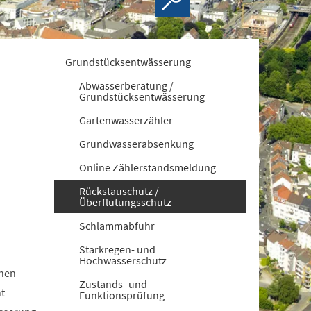
Grundstücksentwässerung
Abwasserberatung /
Grundstücksentwässerung
Gartenwasserzähler
Grundwasserabsenkung
Online Zählerstandsmeldung
Rückstauschutz /
Überflutungsschutz
Schlammabfuhr
Starkregen- und
Hochwasserschutz
enen
Zustands- und
t
Funktionsprüfung