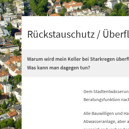
+
1
Rückstauschutz / Überf
Warum wird mein Keller bei Starkregen überf
Was kann man dagegen tun?
Dem Stadtentwässerungs
Beratungsfunktion na
Alle Bauwilligen und H
Abwasseranlage, aber 