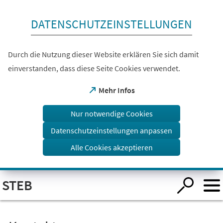
Inhalt anspringen
DATENSCHUTZEINSTELLUNGEN
Durch die Nutzung dieser Website erklären Sie sich damit
einverstanden, dass diese Seite Cookies verwendet.
(Öffnet
Mehr Infos
in
einem
Nur notwendige Cookies
neuen
Tab)
Datenschutzeinstellungen anpassen
Alle Cookies akzeptieren
Visuelle
STEB
Assistenzsoftware
öffnen.