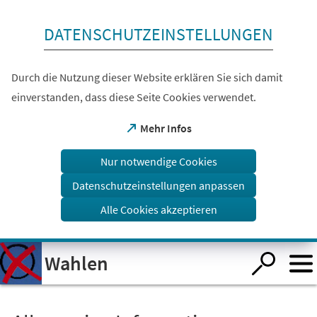
Inhalt anspringen
DATENSCHUTZEINSTELLUNGEN
Durch die Nutzung dieser Website erklären Sie sich damit
einverstanden, dass diese Seite Cookies verwendet.
(Öffnet
Mehr Infos
in
einem
Nur notwendige Cookies
neuen
Tab)
Datenschutzeinstellungen anpassen
Alle Cookies akzeptieren
Visuelle
Wahlen
Assistenzsoftware
öffnen.