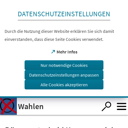
Inhalt anspringen
DATENSCHUTZEINSTELLUNGEN
Durch die Nutzung dieser Website erklären Sie sich damit
einverstanden, dass diese Seite Cookies verwendet.
(Öffnet
Mehr Infos
in
einem
Nur notwendige Cookies
neuen
Tab)
Datenschutzeinstellungen anpassen
Alle Cookies akzeptieren
Visuelle
Wahlen
Assistenzsoftware
öffnen.