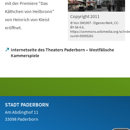
mit der Premiere "Das
Käthchen von Heilbronn"
Copyright 2011
von Heinrich von Kleist
© Von SW1907 - Eigenes Werk, CC-
eröffnet.
BY-SA 4.0,
https://commons.wikimedia.org/w/inde
curid=35005261
Internetseite des Theaters Paderborn – Westfälische
(Öffnet
Kammerspiele
in
einem
neuen
Tab)
STADT PADERBORN
Am Abdinghof 11
33098 Paderborn