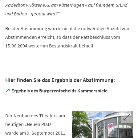
Paderborn-Höxter e.G. am Kötterhagen – auf fremdem Grund
und Boden – gebaut wird?"
Bei der Abstimmung wurde nicht die notwendige Anzahl von
Abstimmenden erreicht, so dass der Ratsbeschluss vom
15.06.2004 weiterhin Bestandskraft behielt.
Hier finden Sie das Ergebnis der Abstimmung:
(Öffnet
Ergebnis des Bürgerentscheids Kammerspiele
in
einem
neuen
Tab)
Der Neubau des Theaters am
heutigen „Neuen Platz“
wurde am 9. September 2011