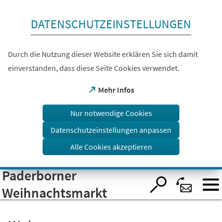
Inhalt anspringen
DATENSCHUTZEINSTELLUNGEN
Durch die Nutzung dieser Website erklären Sie sich damit
einverstanden, dass diese Seite Cookies verwendet.
(Öffnet
Mehr Infos
in
einem
Nur notwendige Cookies
neuen
Tab)
Datenschutzeinstellungen anpassen
Alle Cookies akzeptieren
Paderborner
Visuelle
Assistenzsoftware
öffnen.
Weihnachtsmarkt