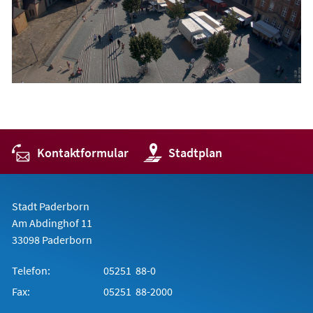
Kontaktformular
(Öffnet
Stadtplan
in
einem
neuen
Tab)
Stadt Paderborn
Am Abdinghof 11
33098 Paderborn
Telefon:
05251 88-0
Fax:
05251 88-2000