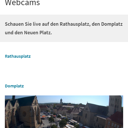
Webcams
Schauen Sie live auf den Rathausplatz, den Domplatz
und den Neuen Platz.
(Öffnet
Rathausplatz
in
einem
neuen
(Öffnet
Domplatz
Tab)
in
einem
neuen
Tab)