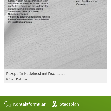
Rezept für Nudelnest mit Fischsalat
© Stadt Paderborn
Kontaktformular
(Öffnet
Stadtplan
in