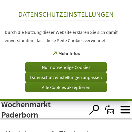
Inhalt anspringen
DATENSCHUTZEINSTELLUNGEN
Durch die Nutzung dieser Website erklären Sie sich damit
einverstanden, dass diese Seite Cookies verwendet.
(Öffnet
Mehr Infos
in
einem
Nur notwendige Cookies
neuen
Tab)
Datenschutzeinstellungen anpassen
Alle Cookies akzeptieren
Wochenmarkt
Visuelle
Assistenzsoftware
öffnen.
Paderborn