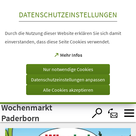
Inhalt anspringen
DATENSCHUTZEINSTELLUNGEN
Durch die Nutzung dieser Website erklären Sie sich damit
einverstanden, dass diese Seite Cookies verwendet.
(Öffnet
Mehr Infos
in
einem
Nur notwendige Cookies
neuen
Tab)
Datenschutzeinstellungen anpassen
Alle Cookies akzeptieren
Wochenmarkt
Visuelle
Assistenzsoftware
öffnen.
Paderborn