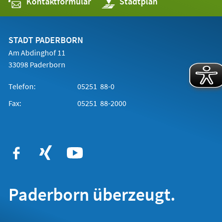
Kontaktformular
(Öffnet
Stadtplan
in
einem
neuen
Tab)
STADT PADERBORN
Am Abdinghof 11
33098 Paderborn
Telefon:
05251 88-0
Fax:
05251 88-2000
Paderborn überzeugt.