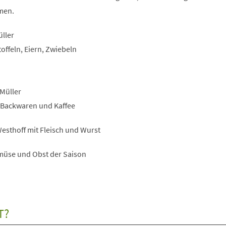
men.
üller
toffeln, Eiern, Zwiebeln
Müller
 Backwaren und Kaffee
esthoff mit Fleisch und Wurst
müse und Obst der Saison
T?