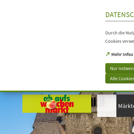
Inhalt anspringen
DATENSC
Durch die Nutz
Cookies verwe
(Öffnet
Mehr Infos
in
einem
Nur notwen
neuen
Tab)
Alle Cookie
Visuelle
Assistenzsoftware
öffnen.
Märkt
Mit
der
Tastatur
erreichbar
über
ALT