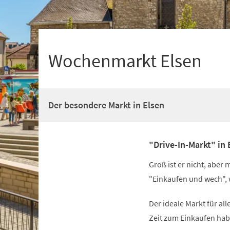
+
1
Wochenmarkt Elsen
Der besondere Markt in Elsen
"Drive-In-Markt" in 
Groß ist er nicht, aber
"Einkaufen und wech", 
Der ideale Markt für all
Zeit zum Einkaufen hab