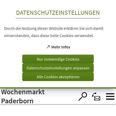
Inhalt anspringen
DATENSCHUTZEINSTELLUNGEN
Durch die Nutzung dieser Website erklären Sie sich damit
einverstanden, dass diese Seite Cookies verwendet.
(Öffnet
Mehr Infos
in
einem
Nur notwendige Cookies
neuen
Tab)
Datenschutzeinstellungen anpassen
Alle Cookies akzeptieren
Wochenmarkt
Visuelle
Assistenzsoftware
öffnen.
Paderborn