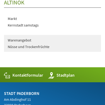
ALTINOK
Markt
Kernstadt samstags
Warenangebot
Nüsse und Trockenfrüchte
Kontaktformular
(Öffnet
Stadtplan
in
einem
neuen
Tab)
STADT PADERBORN
Am Abdinghof 11