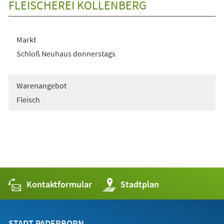
FLEISCHEREI KOLLENBERG
Markt
Schloß Neuhaus donnerstags
Warenangebot
Fleisch
Kontaktformular
(Öffnet
Stadtplan
in
einem
neuen
Tab)
STADT PADERBORN