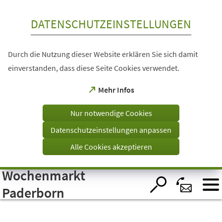
Inhalt anspringen
DATENSCHUTZEINSTELLUNGEN
Durch die Nutzung dieser Website erklären Sie sich damit
einverstanden, dass diese Seite Cookies verwendet.
(Öffnet
Mehr Infos
in
einem
Nur notwendige Cookies
neuen
Tab)
Datenschutzeinstellungen anpassen
Alle Cookies akzeptieren
Wochenmarkt
Visuelle
Assistenzsoftware
öffnen.
Paderborn