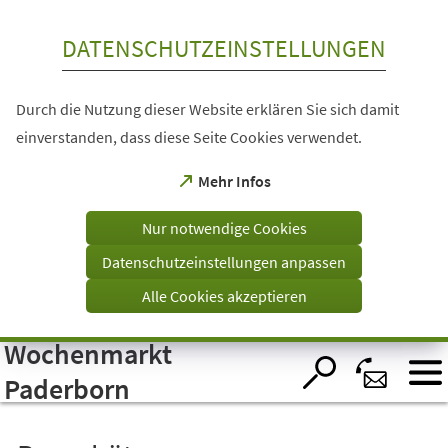
Inhalt anspringen
DATENSCHUTZEINSTELLUNGEN
Durch die Nutzung dieser Website erklären Sie sich damit
einverstanden, dass diese Seite Cookies verwendet.
(Öffnet
Mehr Infos
in
einem
Nur notwendige Cookies
neuen
Tab)
Datenschutzeinstellungen anpassen
Alle Cookies akzeptieren
Wochenmarkt
Visuelle
Assistenzsoftware
öffnen.
Paderborn