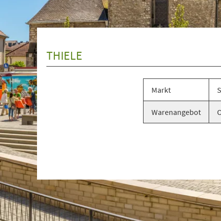
+
1
THIELE
Markt
S
Warenangebot
O