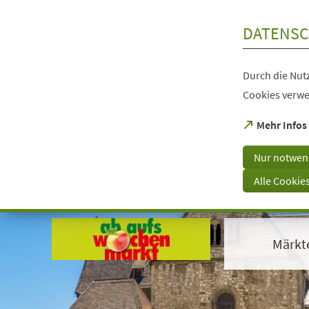
Inhalt anspringen
DATENSC
Durch die Nutz
Cookies verwe
(Öffnet
Mehr Infos
in
einem
Nur notwen
neuen
Tab)
Alle Cookie
Visuelle
Assistenzsoftware
öffnen.
Märkt
Mit
der
Tastatur
erreichbar
über
ALT