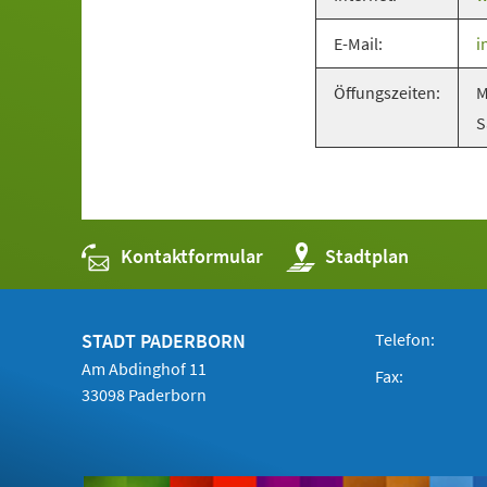
in
E-Mail:
i
einem
neuen
Öffungszeiten:
M
Tab)
S
Kontaktformular
(Öffnet
Stadtplan
in
einem
neuen
Tab)
STADT PADERBORN
Telefon:
Am Abdinghof 11
Fax:
33098 Paderborn