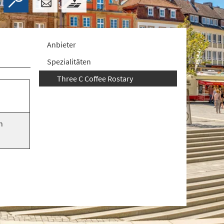
Anbieter
Spezialitäten
Three C Coffee Rostary
n