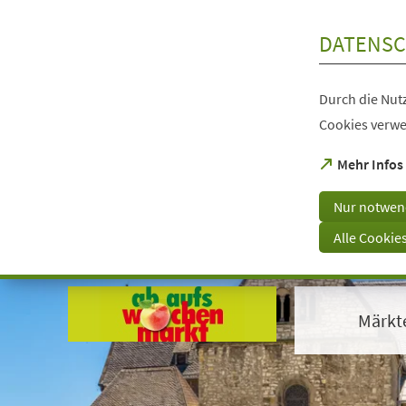
Inhalt anspringen
DATENSC
Durch die Nutz
Cookies verwe
(Öffnet
Mehr Infos
in
einem
Nur notwen
neuen
Tab)
Alle Cookie
Visuelle
Assistenzsoftware
öffnen.
Märkt
Mit
der
Tastatur
erreichbar
über
ALT