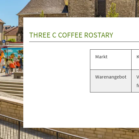
+
1
THREE C COFFEE ROSTARY
Markt
K
Warenangebot
V
f