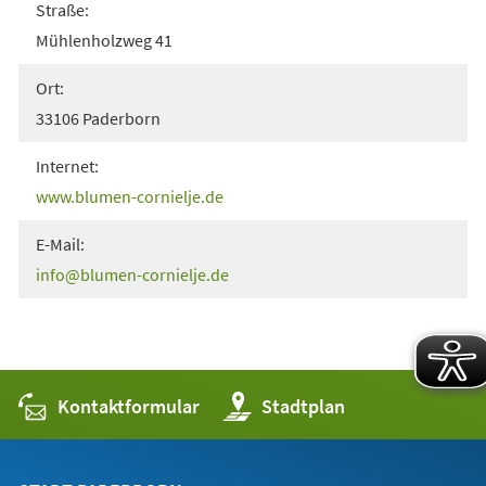
Straße:
Mühlenholzweg 41
Ort:
33106 Paderborn
Internet:
(Öffnet
www.blumen-cornielje.de
in
E-Mail:
einem
info
blumen-cornielje
de
neuen
Tab)
Kontaktformular
(Öffnet
Stadtplan
in
einem
neuen
Tab)