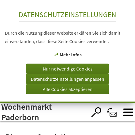
Inhalt anspringen
DATENSCHUTZEINSTELLUNGEN
Durch die Nutzung dieser Website erklären Sie sich damit
einverstanden, dass diese Seite Cookies verwendet.
(Öffnet
Mehr Infos
in
einem
Nur notwendige Cookies
neuen
Tab)
Datenschutzeinstellungen anpassen
Alle Cookies akzeptieren
Wochenmarkt
Visuelle
Assistenzsoftware
öffnen.
Paderborn