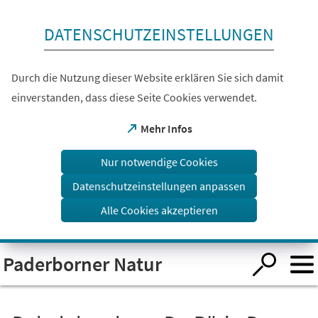
Inhalt anspringen
DATENSCHUTZEINSTELLUNGEN
Durch die Nutzung dieser Website erklären Sie sich damit
einverstanden, dass diese Seite Cookies verwendet.
(Öffnet
Mehr Infos
in
einem
Nur notwendige Cookies
neuen
Tab)
Datenschutzeinstellungen anpassen
Alle Cookies akzeptieren
Visuelle
Paderborner Natur
Assistenzsoftware
öffnen.