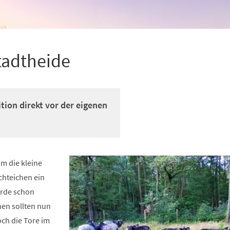
tadtheide
tion direkt vor der eigenen
m die kleine
chteichen ein
rde schon
en sollten nun
ch die Tore im