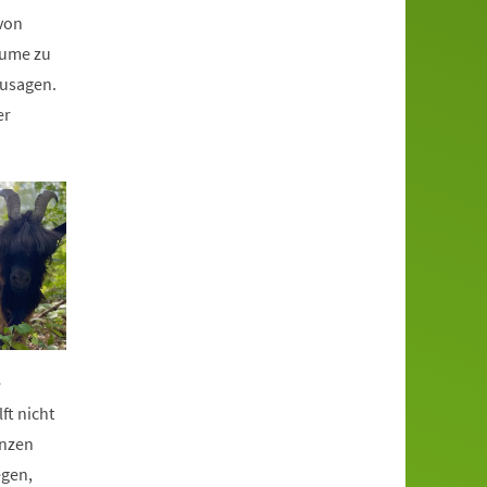
 von
äume zu
zusagen.
er
e
ft nicht
anzen
egen,