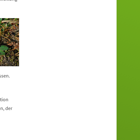
ssen.
tion
n, der