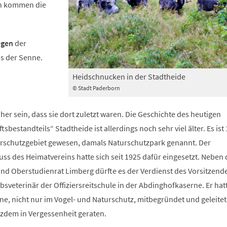
un kommen die
egen
der
us der Senne.
Heidschnucken in der Stadtheide
© Stadt Paderborn
 her sein, dass sie dort zuletzt waren. Die Geschichte des heutigen
bestandteils“ Stadtheide ist allerdings noch sehr viel älter. Es ist
rschutzgebiet gewesen, damals Naturschutzpark genannt. Der
ss des Heimatvereins hatte sich seit 1925 dafür eingesetzt. Neben
d Oberstudienrat Limberg dürfte es der Verdienst des Vorsitzende
bsveterinär der Offiziersreitschule in der Abdinghofkaserne. Er hatt
ne, nicht nur im Vogel- und Naturschutz, mitbegründet und geleitet 
tzdem in Vergessenheit geraten.