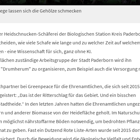
ege lassen sich die Gehölze schmecken
der Heidschnucken-Schäferei der Biologischen Station Kreis Paderb
eiden, wie viele Schafe wie lange und zu welcher Zeit auf welchem
n - eine Wissenschaft für sich, ganz ohne KI.
zflächen zuständige Arbeitsgruppe der Stadt Paderborn wird ihn
 "Drumherum" zu organisieren, zum Beispiel auch die Versorgung 
hpartner bei Greenpeace für die Ehrenamtlichen, die sich seit 2015
istert: „Das ist der Ritterschlag für das Gebiet. Und ein bisschen
tadtheide.“ In den letzten Jahren hatten die Ehrenamtlichen ungez
rn und anderer Biomasse von der Heidefläche geholt. Im Naturschu
rn möglichst nährstoffarme Böden notwendig, um bedrohten Pflan
at zu geben. Fast ein Dutzend Rote Liste-Arten wurde seit 2015 dor
sichert. Durch die Beweidung wird die ökologische Vielfalt und Ent