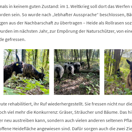
als in keinem guten Zustand: im 1. Weltkrieg soll dort das Werfen
rden sein. So wurde nach „lebhafter Aussprache“ beschlossen, B
gen aus der Nachbarschaft zu übertragen – Heide als Rollrasen so
wurden im nächsten Jahr, zur Empörung der Naturschützer, von ein
e gefressen.
te rehabilitiert, ihr Ruf wiederhergestellt. Sie fressen nicht nur di
ch viel mehr die Konkurrenz: Gräser, Sträucher und Bäume. Das hil
der neu austreiben kann, sondern auch vielen anderen seltenen Pfl
 offene Heidefläche angewiesen sind. Dafür sorgen auch die zwei Zi