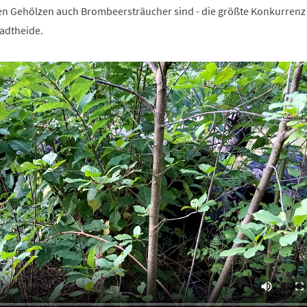
n Gehölzen auch Brombeersträucher sind - die größte Konkurrenz
tadtheide.