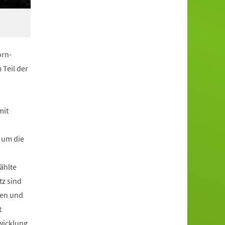
orn-
 Teil der
mit
 um die
ählte
tz sind
zen und
t
wicklung