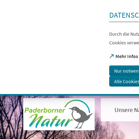
Inhalt anspringen
DATENSC
Durch die Nutz
Cookies verwe
(Öffnet
Mehr Infos
in
einem
Nur notwen
neuen
Tab)
Alle Cookie
Visuelle
Assistenzsoftware
öffnen.
Unsere N
Mit
der
Tastatur
erreichbar
über
ALT