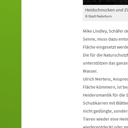
Heidschnucken und Zi
© Stadt Paderborn
Mike Lindley, Schäfer 
Senne, muss dazu entsch
Fläche eingesetzt werde
Die für die Naturschut
unterstützen das ganze
Wasser.
Ulrich Mertens, Ansprec
Fläche kümmern, ist bege
Heideromantik für die S
Schubkarren mit Blätte
nicht gedüngte, sonde
Tieren wieder eine Heim
wiederentdeckt oder ge